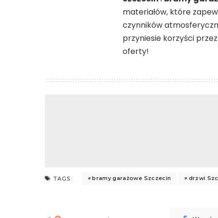
materiałów, które zapewn
czynników atmosferycznyc
przyniesie korzyści przez
oferty!
bramy garażowe Szczecin
drzwi Szc
TAGS: