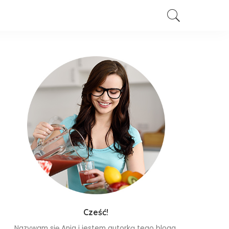
Cześć!
Nazywam się Ania i jestem autorką tego bloga.