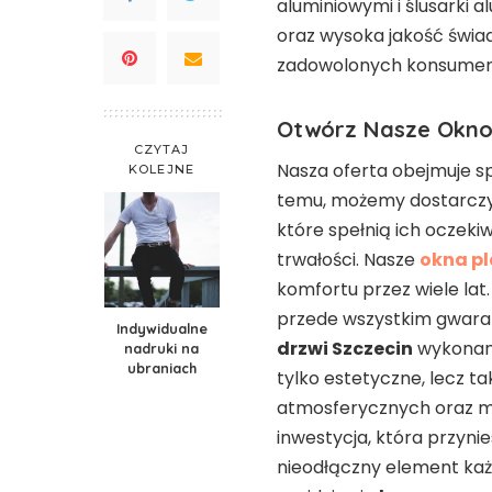
aluminiowymi i ślusarki a
oraz wysoka jakość świad
zadowolonych konsument
Otwórz Nasze Okno 
CZYTAJ
Nasza oferta obejmuje sp
KOLEJNE
temu, możemy dostarczyć
które spełnią ich oczeki
trwałości. Nasze
okna pl
komfortu przez wiele lat.
przede wszystkim gwaran
Indywidualne
drzwi Szczecin
wykonane
nadruki na
ubraniach
tylko estetyczne, lecz t
atmosferycznych oraz m
inwestycja, która przynie
nieodłączny element każ