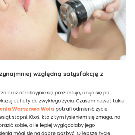
ynajmniej względną satysfakcję z
ze oraz atrakcyjnie się prezentuje, czuje się po
większej ochoty do zwykłego życia. Czasem nawet takie
sienia Warszawa Wola
potrafi odmienić życie
siąt stopni. Ktoś, kto z tym łysieniem się zmaga, na
azić sobie, o ile lepiej wyglądałaby jego
ysienia mógł się na dobre pozbyć. O lepsze życie