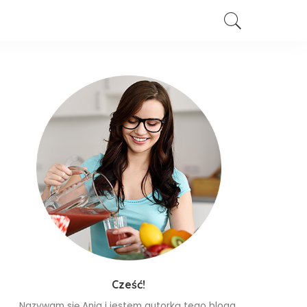
Cześć!
Nazywam się Ania i jestem autorką tego bloga.