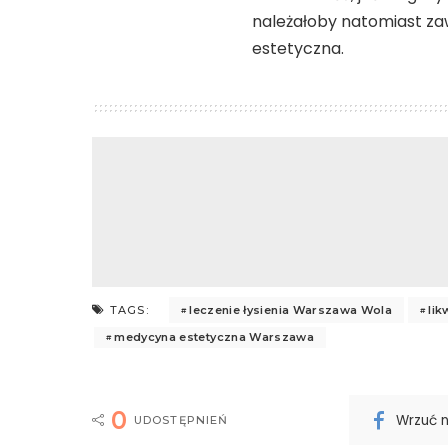
należałoby natomiast z
estetyczna.
leczenie łysienia Warszawa Wola
li
TAGS:
medycyna estetyczna Warszawa
0
Wrzuć 
UDOSTĘPNIEŃ