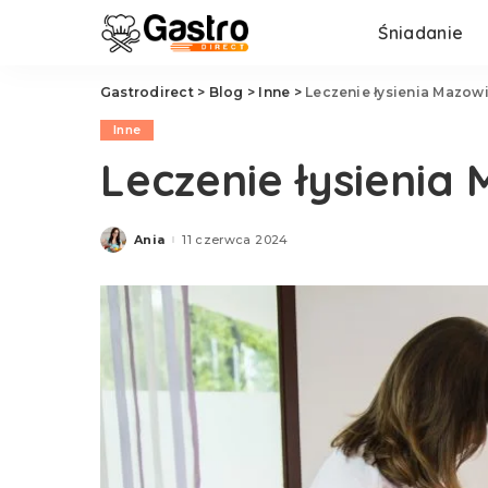
Śniadanie
Gastrodirect
>
Blog
>
Inne
>
Leczenie łysienia Mazow
Inne
Leczenie łysienia
Ania
11 czerwca 2024
Posted
by