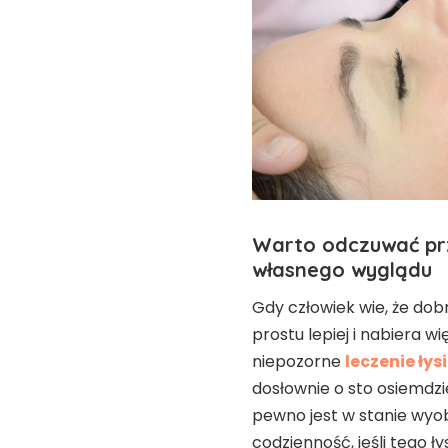
Warto odczuwać prz
własnego wyglądu
Gdy człowiek wie, że dobr
prostu lepiej i nabiera 
niepozorne
leczenie ły
dosłownie o sto osiemdzie
pewno jest w stanie wyobr
codzienność, jeśli tego ł