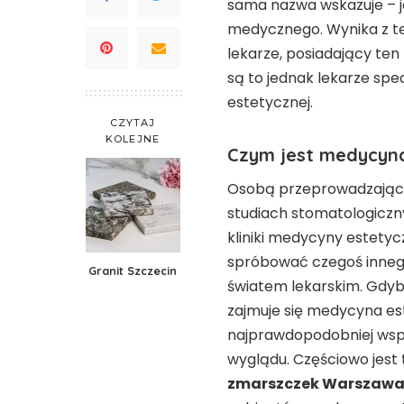
sama nazwa wskazuje – j
medycznego. Wynika z teg
lekarze, posiadający ten 
są to jednak lekarze spec
estetycznej.
CZYTAJ
KOLEJNE
Czym jest medycyn
Osobą przeprowadzającą
studiach stomatologiczny
kliniki medycyny estetyc
spróbować czegoś innego
Granit Szczecin
światem lekarskim. Gdyb
zajmuje się medycyna est
najprawdopodobniej wspo
wyglądu. Częściowo jest 
zmarszczek Warszawa