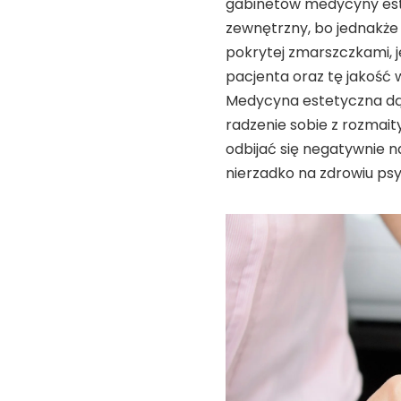
gabinetów medycyny este
zewnętrzny, bo jednakże 
pokrytej zmarszczkami, 
pacjenta oraz tę jakość w
Medycyna estetyczna dąż
radzenie sobie z rozmait
odbijać się negatywnie n
nierzadko na zdrowiu ps