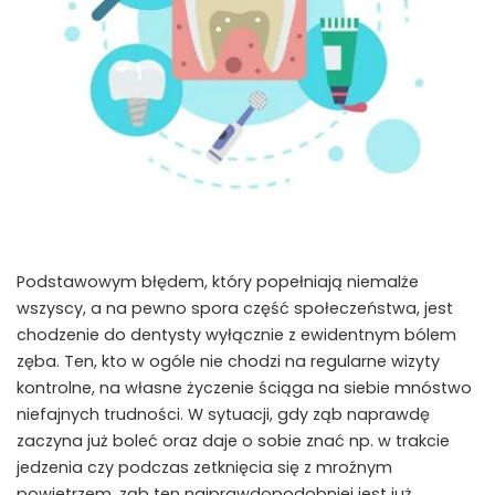
Podstawowym błędem, który popełniają niemalże
wszyscy, a na pewno spora część społeczeństwa, jest
chodzenie do dentysty wyłącznie z ewidentnym bólem
zęba. Ten, kto w ogóle nie chodzi na regularne wizyty
kontrolne, na własne życzenie ściąga na siebie mnóstwo
niefajnych trudności. W sytuacji, gdy ząb naprawdę
zaczyna już boleć oraz daje o sobie znać np. w trakcie
jedzenia czy podczas zetknięcia się z mroźnym
powietrzem, ząb ten najprawdopodobniej jest już