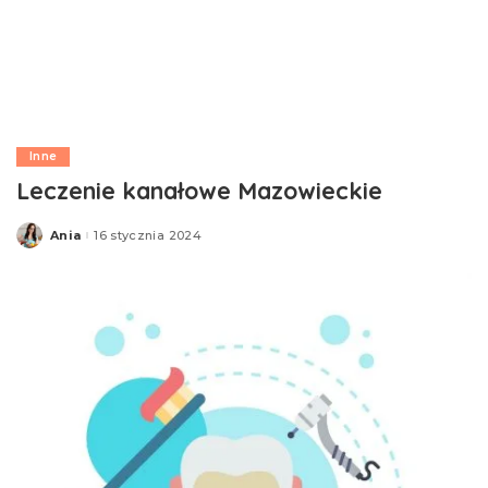
Inne
Leczenie kanałowe Mazowieckie
Ania
16 stycznia 2024
Posted
by