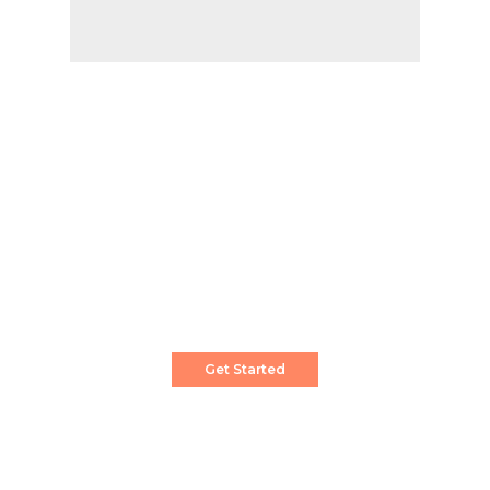
Create a Stunning Website!
Pixwell is powerful News, Magazine and Blog
WordPress theme for professional content
creator.
Get Started