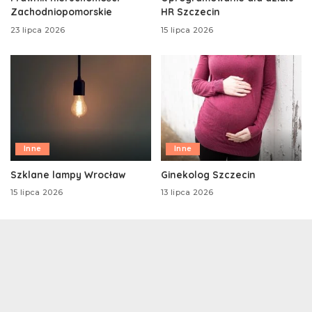
Zachodniopomorskie
HR Szczecin
23 lipca 2026
15 lipca 2026
Inne
Inne
Szklane lampy Wrocław
Ginekolog Szczecin
15 lipca 2026
13 lipca 2026