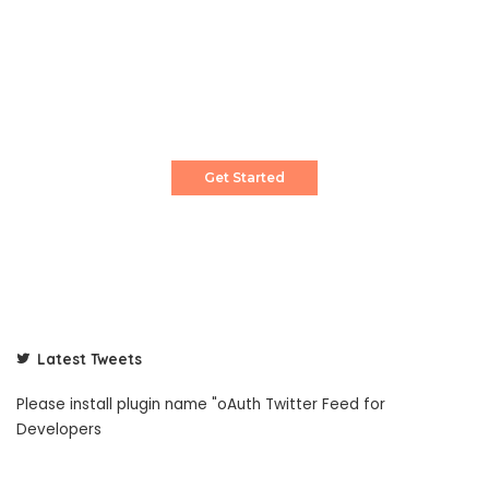
Create a Stunning Website!
Pixwell is powerful News, Magazine and Blog
WordPress theme for professional content
creator.
Get Started
Latest Tweets
Please install plugin name "oAuth Twitter Feed for
Developers