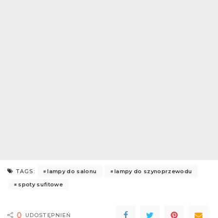
lampy do salonu
lampy do szynoprzewodu
TAGS:
spoty sufitowe
0
UDOSTĘPNIEŃ