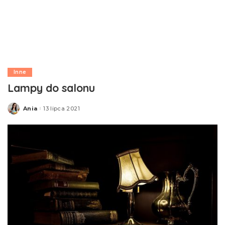
Inne
Lampy do salonu
Ania
13 lipca 2021
Posted
by