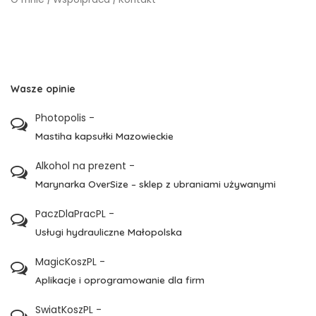
Wasze opinie
Photopolis
-
Mastiha kapsułki Mazowieckie
Alkohol na prezent
-
Marynarka OverSize – sklep z ubraniami używanymi
PaczDlaPracPL
-
Usługi hydrauliczne Małopolska
MagicKoszPL
-
Aplikacje i oprogramowanie dla firm
SwiatKoszPL
-