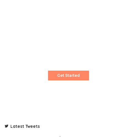
Create a Stunning Website!
Pixwell is powerful News, Magazine and Blog
WordPress theme for professional content
creator.
Get Started
Latest Tweets