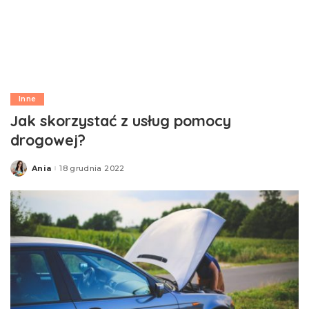
Inne
Jak skorzystać z usług pomocy
drogowej?
Ania
18 grudnia 2022
Posted
by