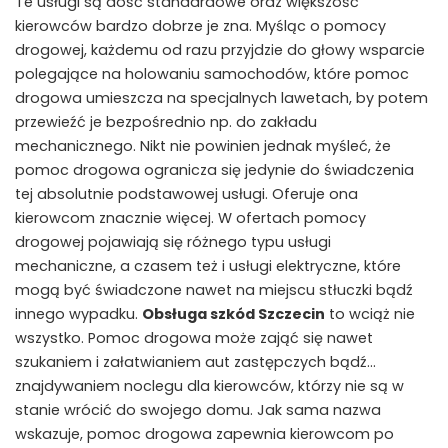
Te usługi są dość standardowe oraz większość
kierowców bardzo dobrze je zna. Myśląc o pomocy
drogowej, każdemu od razu przyjdzie do głowy wsparcie
polegające na holowaniu samochodów, które pomoc
drogowa umieszcza na specjalnych lawetach, by potem
przewieźć je bezpośrednio np. do zakładu
mechanicznego. Nikt nie powinien jednak myśleć, że
pomoc drogowa ogranicza się jedynie do świadczenia
tej absolutnie podstawowej usługi. Oferuje ona
kierowcom znacznie więcej. W ofertach pomocy
drogowej pojawiają się różnego typu usługi
mechaniczne, a czasem też i usługi elektryczne, które
mogą być świadczone nawet na miejscu stłuczki bądź
innego wypadku.
Obsługa szkód Szczecin
to wciąż nie
wszystko. Pomoc drogowa może zająć się nawet
szukaniem i załatwianiem aut zastępczych bądź…
znajdywaniem noclegu dla kierowców, którzy nie są w
stanie wrócić do swojego domu. Jak sama nazwa
wskazuje, pomoc drogowa zapewnia kierowcom po