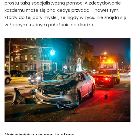
prostu taką specjalistyczną pomoc. A zdecydowanie
każdemu może się ona kiedyś przydać – nawet tym,
którzy do tej pory myśleli, że nigdy w życiu nie znajdą się
w żadnym trudnym położeniu na drodze.
Najważniejszy numer telefonu