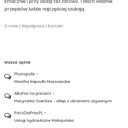
smacznie i przy okazji też zdrowo. Takich właśnie
przepisów ludzie najczęściej szukają.
O mnie
|
Współpraca
|
Kontakt
Wasze opinie
Photopolis
-
Mastiha kapsułki Mazowieckie
Alkohol na prezent
-
Marynarka OverSize – sklep z ubraniami używanymi
PaczDlaPracPL
-
Usługi hydrauliczne Małopolska