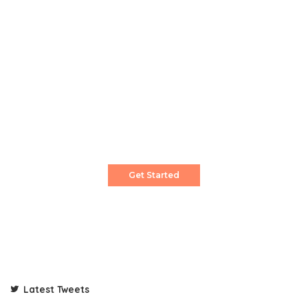
Create a Stunning Website!
Pixwell is powerful News, Magazine and Blog
WordPress theme for professional content
creator.
Get Started
Latest Tweets