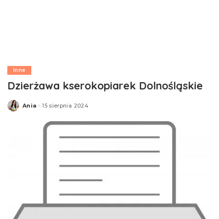
Inne
Dzierżawa kserokopiarek Dolnośląskie
Ania
15 sierpnia 2024
Posted
by