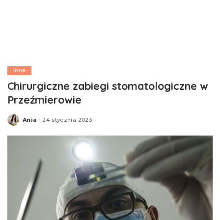
Inne
Chirurgiczne zabiegi stomatologiczne w
Przeźmierowie
Ania
24 stycznia 2023
Posted
by