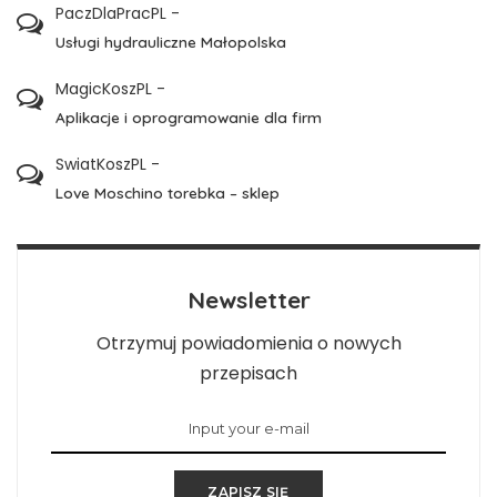
PaczDlaPracPL
-
Usługi hydrauliczne Małopolska
MagicKoszPL
-
Aplikacje i oprogramowanie dla firm
SwiatKoszPL
-
Love Moschino torebka – sklep
Newsletter
Otrzymuj powiadomienia o nowych
przepisach
ZAPISZ SIĘ