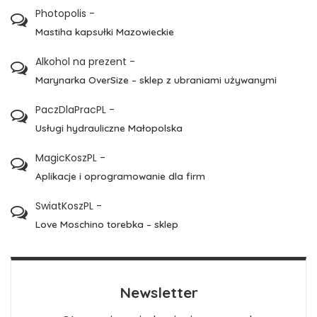
Photopolis
-
Mastiha kapsułki Mazowieckie
Alkohol na prezent
-
Marynarka OverSize – sklep z ubraniami używanymi
PaczDlaPracPL
-
Usługi hydrauliczne Małopolska
MagicKoszPL
-
Aplikacje i oprogramowanie dla firm
SwiatKoszPL
-
Love Moschino torebka – sklep
Newsletter