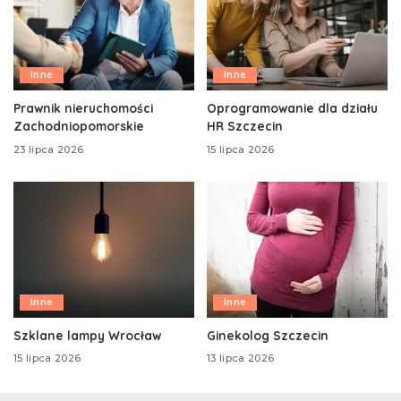
Inne
Inne
Prawnik nieruchomości
Oprogramowanie dla działu
Zachodniopomorskie
HR Szczecin
23 lipca 2026
15 lipca 2026
Inne
Inne
Szklane lampy Wrocław
Ginekolog Szczecin
15 lipca 2026
13 lipca 2026