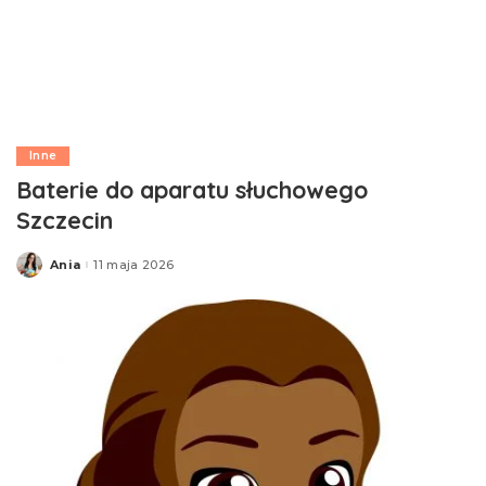
Inne
Baterie do aparatu słuchowego
Szczecin
Ania
11 maja 2026
Posted
by