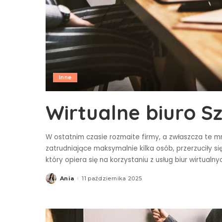
Inne
Wirtualne biuro S
W ostatnim czasie rozmaite firmy, a zwłaszcza te 
zatrudniające maksymalnie kilka osób, przerzuciły s
który opiera się na korzystaniu z usług biur wirtualn
Ania
11 października 2025
Posted
by