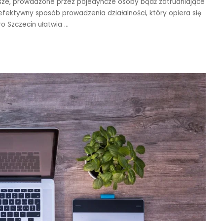
ejsze, prowadzone przez pojedyncze osoby bądź zatrudniające
 efektywny sposób prowadzenia działalności, który opiera się
uro Szczecin ułatwia
...