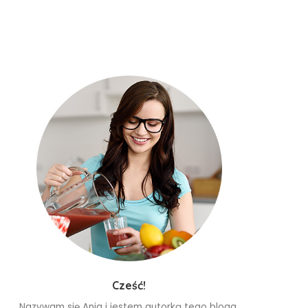
Cześć!
Nazywam się Ania i jestem autorką tego bloga.