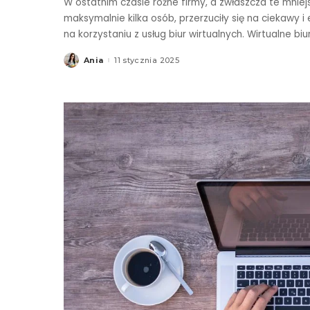
W ostatnim czasie różne firmy, a zwłaszcza te mni
maksymalnie kilka osób, przerzuciły się na ciekawy i
na korzystaniu z usług biur wirtualnych. Wirtualne bi
Ania
11 stycznia 2025
Posted
by