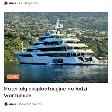
Ania
13 lutego 2026
Posted
by
Inne
Materiały eksploatacyjne do łodzi
Warzymice
Ania
15 września 2025
Posted
by