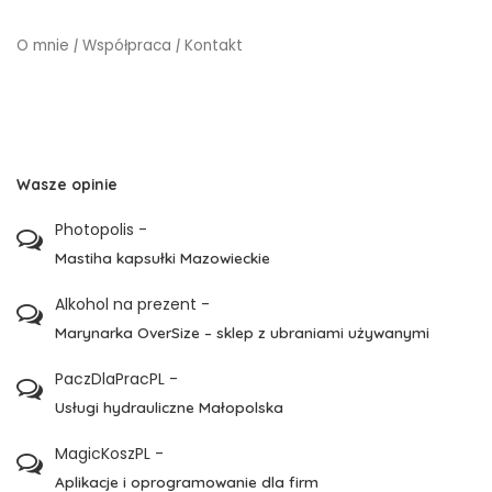
O mnie
|
Współpraca
|
Kontakt
Wasze opinie
Photopolis
-
Mastiha kapsułki Mazowieckie
Alkohol na prezent
-
Marynarka OverSize – sklep z ubraniami używanymi
PaczDlaPracPL
-
Usługi hydrauliczne Małopolska
MagicKoszPL
-
Aplikacje i oprogramowanie dla firm