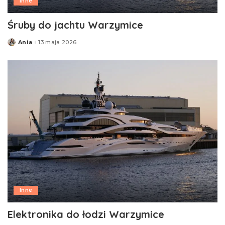
Inne
Śruby do jachtu Warzymice
Ania
13 maja 2026
Posted
by
Inne
Elektronika do łodzi Warzymice