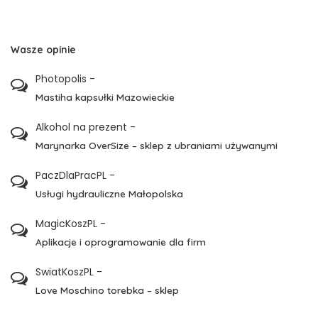
Wasze opinie
Photopolis
-
Mastiha kapsułki Mazowieckie
Alkohol na prezent
-
Marynarka OverSize – sklep z ubraniami używanymi
PaczDlaPracPL
-
Usługi hydrauliczne Małopolska
MagicKoszPL
-
Aplikacje i oprogramowanie dla firm
SwiatKoszPL
-
Love Moschino torebka – sklep