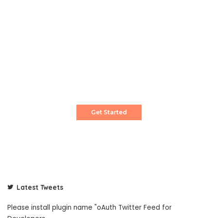
Create a Stunning Website!
Pixwell is powerful News, Magazine and Blog
WordPress theme for professional content
creator.
Get Started
Latest Tweets
Please install plugin name "oAuth Twitter Feed for