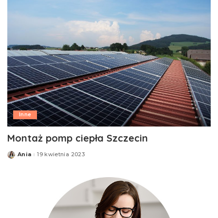
Inne
Montaż pomp ciepła Szczecin
Ania
19 kwietnia 2023
Posted
by