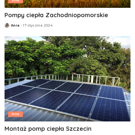
Inne
Pompy ciepła Zachodniopomorskie
Ania
17 stycznia 2024
Posted
by
Inne
Montaż pomp ciepła Szczecin