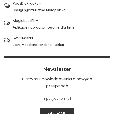
PaczDlaPracPL
-
Usługi hydrauliczne Małopolska
MagicKoszPL
-
Aplikacje i oprogramowanie dla firm
SwiatKoszPL
-
Love Moschino torebka – sklep
Newsletter
Otrzymuj powiadomienia o nowych
przepisach
ZAPISZ SIĘ