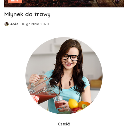
Inne
Młynek do trawy
Ania
16 grudnia 2020
Posted
by
Cześć!