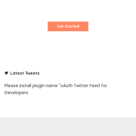
Pixwell is powerful News, Magazine and Blog
WordPress theme for professional content
creator.
Get Started
Latest Tweets
Please install plugin name "oAuth Twitter Feed for
Developers