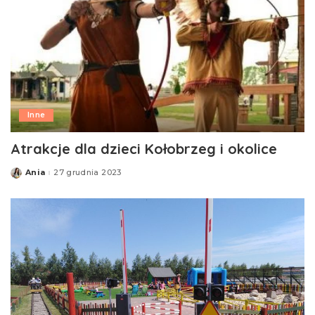
Inne
Atrakcje dla dzieci Kołobrzeg i okolice
Ania
27 grudnia 2023
Posted
by