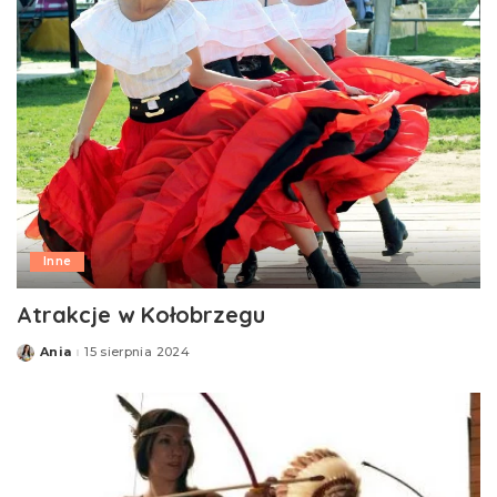
Inne
Atrakcje w Kołobrzegu
Ania
15 sierpnia 2024
Posted
by