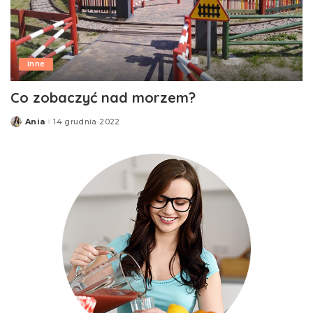
Inne
Co zobaczyć nad morzem?
Ania
14 grudnia 2022
Posted
by