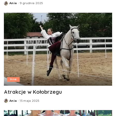
Ania
9 grudnia 2025
Posted
by
Inne
Atrakcje w Kołobrzegu
Ania
15 maja 2025
Posted
by