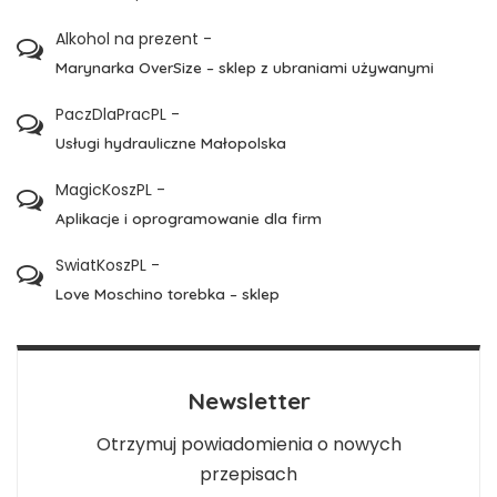
Alkohol na prezent
-
Marynarka OverSize – sklep z ubraniami używanymi
PaczDlaPracPL
-
Usługi hydrauliczne Małopolska
MagicKoszPL
-
Aplikacje i oprogramowanie dla firm
SwiatKoszPL
-
Love Moschino torebka – sklep
Newsletter
Otrzymuj powiadomienia o nowych
przepisach